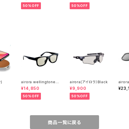
50%OFF
50%OFF
)
airora wellingtone
airora(アイロラ）Black
airo
(アイロラウエリントン)
リップ)
¥14,850
¥9,900
¥23,
50%OFF
50%OFF
商品一覧に戻る