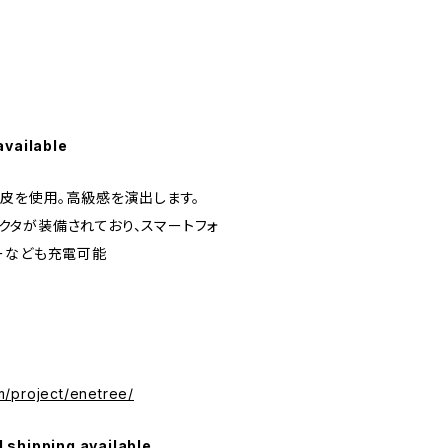
available
本皮を使用。高級感を演出します。
コネクタが装備されており、スマートフォ
ーなども充電可能
/project/enetree/
l shipping available