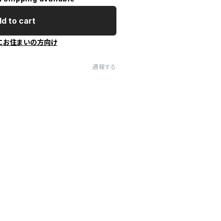
d to cart
にお住まいの方向け
通報する