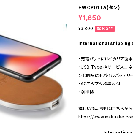
EWCP01TA(タン)
¥1,650
¥3,300
50%OFF
International shipping 
･充電パットにはイタリア製
･USB Type-Aサービス
ンと同時にモバイルバッテリ
･ACアダプタ標準添付
･Qi準拠
詳しい商品説明はこちらから
https://www.makuake.com
Internationa